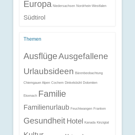
Europa
Niedersachsen
Nordrhein-Westfalen
Südtirol
Themen
Ausflüge
Ausgefallene
Urlaubsideen
Bärenbeobachtung
Chiemgauer Alpen
Cochem
Dinkelsbühl
Dolomiten
Familie
Eisenach
Familienurlaub
Feuchtwangen
Franken
Gesundheit
Hotel
Kanada
Kinzigtal
Kultur