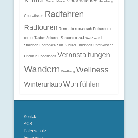
Motorradtouren
Meran
Mosel
Nürnberg
Radfahren
Oberwössen
Radtouren
Rennsteig
romantisch
Rothenburg
Schwarzwald
ob der Tauber
Schenna
Schleching
Staudach-Egerndach
Suhl
Südtirol
Thüringen
Unterwössen
Veranstaltungen
Urlaub in Höhenlagen
Wandern
Wellness
Wartburg
Wohlfühlen
Winterurlaub
Kontakt
AGB
Datenschutz
Impressum