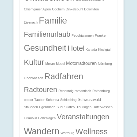
Chiemgauer Alpen
Cochem
Dinkelsbühl
Dolomiten
Familie
Eisenach
Familienurlaub
Feuchtwangen
Franken
Gesundheit
Hotel
Kanada
Kinzigtal
Kultur
Motorradtouren
Meran
Mosel
Nürnberg
Radfahren
Oberwössen
Radtouren
Rennsteig
romantisch
Rothenburg
Schwarzwald
ob der Tauber
Schenna
Schleching
Staudach-Egerndach
Suhl
Südtirol
Thüringen
Unterwössen
Veranstaltungen
Urlaub in Höhenlagen
Wandern
Wellness
Wartburg