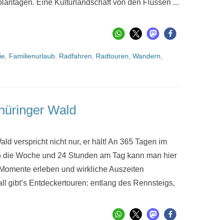
lantagen. Eine Kulturlandschaft von den Flüssen ...
ie
,
Familienurlaub
,
Radfahren
,
Radtouren
,
Wandern
,
hüringer Wald
ld verspricht nicht nur, er hält! An 365 Tagen im
n die Woche und 24 Stunden am Tag kann man hier
Momente erleben und wirkliche Auszeiten
ll gibt’s Entdeckertouren: entlang des Rennsteigs,