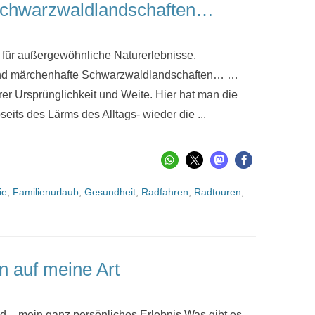
Schwarzwaldlandschaften…
t für außergewöhnliche Naturerlebnisse,
und märchenhafte Schwarzwaldlandschaften… …
rer Ursprünglichkeit und Weite. Hier hat man die
seits des Lärms des Alltags- wieder die ...
ie
,
Familienurlaub
,
Gesundheit
,
Radfahren
,
Radtouren
,
n auf meine Art
nd – mein ganz persönliches Erlebnis Was gibt es