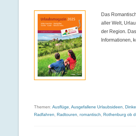
Das Romantische
aller Welt, Url
der Region. Das
Informationen, k
Themen:
Ausflüge
,
Ausgefallene Urlaubsideen
,
Dinke
Radfahren
,
Radtouren
,
romantisch
,
Rothenburg ob d