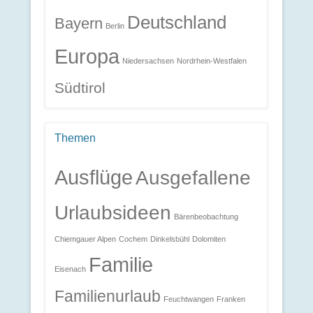
Deutschland
Bayern
Berlin
Europa
Niedersachsen
Nordrhein-Westfalen
Südtirol
Themen
Ausflüge
Ausgefallene
Urlaubsideen
Bärenbeobachtung
Chiemgauer Alpen
Cochem
Dinkelsbühl
Dolomiten
Familie
Eisenach
Familienurlaub
Feuchtwangen
Franken