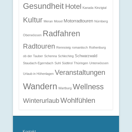
Gesundheit
Hotel
Kanada
Kinzigtal
Kultur
Motorradtouren
Meran
Mosel
Nürnberg
Radfahren
Oberwössen
Radtouren
Rennsteig
romantisch
Rothenburg
Schwarzwald
ob der Tauber
Schenna
Schleching
Staudach-Egerndach
Suhl
Südtirol
Thüringen
Unterwössen
Veranstaltungen
Urlaub in Höhenlagen
Wandern
Wellness
Wartburg
Wohlfühlen
Winterurlaub
Kontakt