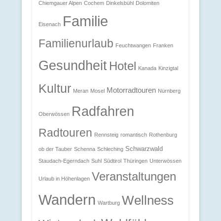
Chiemgauer Alpen
Cochem
Dinkelsbühl
Dolomiten
Familie
Eisenach
Familienurlaub
Feuchtwangen
Franken
Gesundheit
Hotel
Kanada
Kinzigtal
Kultur
Motorradtouren
Meran
Mosel
Nürnberg
Radfahren
Oberwössen
Radtouren
Rennsteig
romantisch
Rothenburg
Schwarzwald
ob der Tauber
Schenna
Schleching
Staudach-Egerndach
Suhl
Südtirol
Thüringen
Unterwössen
Veranstaltungen
Urlaub in Höhenlagen
Wandern
Wellness
Wartburg