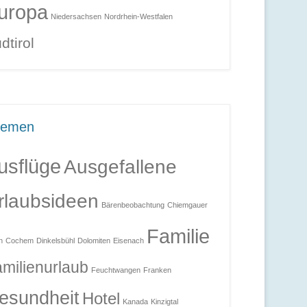
uropa
Niedersachsen
Nordrhein-Westfalen
dtirol
hemen
usflüge
Ausgefallene
rlaubsideen
Bärenbeobachtung
Chiemgauer
Familie
n
Cochem
Dinkelsbühl
Dolomiten
Eisenach
milienurlaub
Feuchtwangen
Franken
esundheit
Hotel
Kanada
Kinzigtal