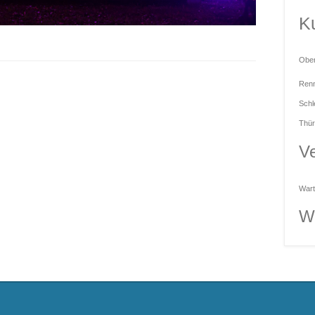
Ku
Obe
Renn
Schl
Thür
Ve
Wart
W