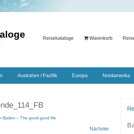
taloge
Reisekataloge
Warenkorb
Reis
E
en
Australien / Pazifik
Europa
Nordamerika
ende_114_FB
Re
-Baden – The good-good life
Ba
Nächster