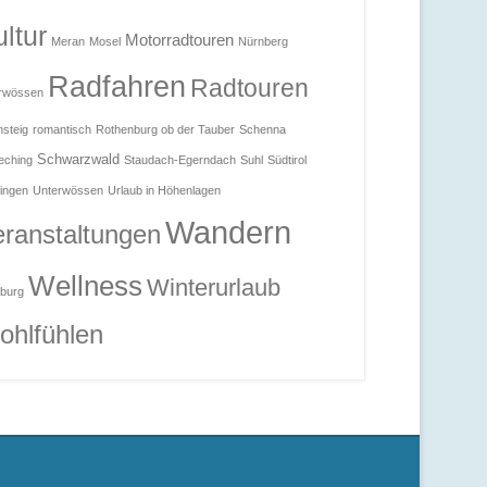
ltur
Motorradtouren
Meran
Mosel
Nürnberg
Radfahren
Radtouren
rwössen
steig
romantisch
Rothenburg ob der Tauber
Schenna
Schwarzwald
eching
Staudach-Egerndach
Suhl
Südtirol
ingen
Unterwössen
Urlaub in Höhenlagen
Wandern
ranstaltungen
Wellness
Winterurlaub
burg
ohlfühlen