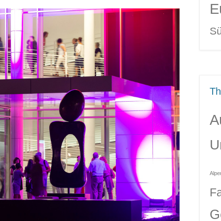
E
Sü
T
A
U
Alpe
Fa
G