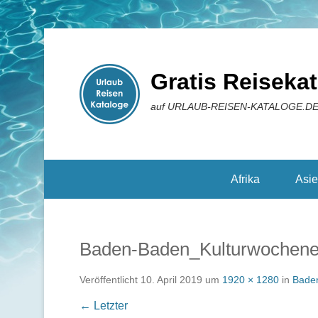
Gratis Reiseka
auf URLAUB-REISEN-KATALOGE.D
Reisekataloge
Afrika
Asi
Baden-Baden_Kulturwochen
Veröffentlicht
10. April 2019
um
1920 × 1280
in
Baden
← Letzter