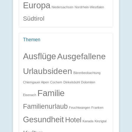
Europa
Niedersachsen
Nordrhein-Westfalen
Südtirol
Themen
Ausflüge
Ausgefallene
Urlaubsideen
Bärenbeobachtung
Chiemgauer Alpen
Cochem
Dinkelsbühl
Dolomiten
Familie
Eisenach
Familienurlaub
Feuchtwangen
Franken
Gesundheit
Hotel
Kanada
Kinzigtal