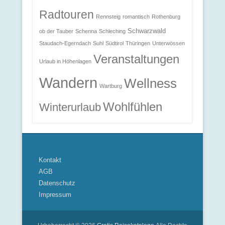
Radtouren
Rennsteig
romantisch
Rothenburg
Schwarzwald
ob der Tauber
Schenna
Schleching
Staudach-Egerndach
Suhl
Südtirol
Thüringen
Unterwössen
Veranstaltungen
Urlaub in Höhenlagen
Wandern
Wellness
Wartburg
Wohlfühlen
Winterurlaub
Kontakt
AGB
Datenschutz
Impressum