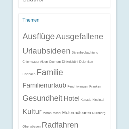
Themen
Ausflüge
Ausgefallene
Urlaubsideen
Bärenbeobachtung
Chiemgauer Alpen
Cochem
Dinkelsbühl
Dolomiten
Familie
Eisenach
Familienurlaub
Feuchtwangen
Franken
Gesundheit
Hotel
Kanada
Kinzigtal
Kultur
Motorradtouren
Meran
Mosel
Nürnberg
Radfahren
Oberwössen