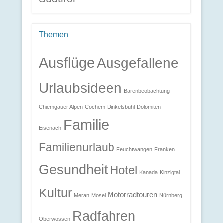
Themen
Ausflüge
Ausgefallene
Urlaubsideen
Bärenbeobachtung
Chiemgauer Alpen
Cochem
Dinkelsbühl
Dolomiten
Familie
Eisenach
Familienurlaub
Feuchtwangen
Franken
Gesundheit
Hotel
Kanada
Kinzigtal
Kultur
Motorradtouren
Meran
Mosel
Nürnberg
Radfahren
Oberwössen