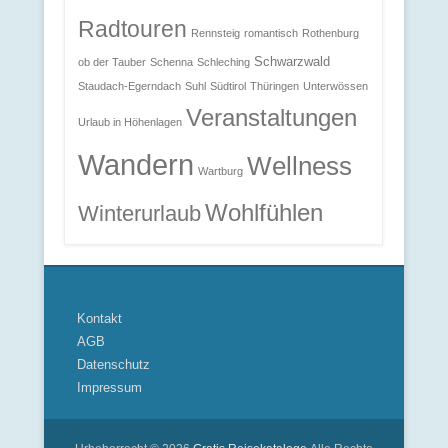
Radtouren
Rennsteig
romantisch
Rothenburg
Schwarzwald
ob der Tauber
Schenna
Schleching
Staudach-Egerndach
Suhl
Südtirol
Thüringen
Unterwössen
Veranstaltungen
Urlaub in Höhenlagen
Wandern
Wellness
Wartburg
Wohlfühlen
Winterurlaub
Kontakt
AGB
Datenschutz
Impressum