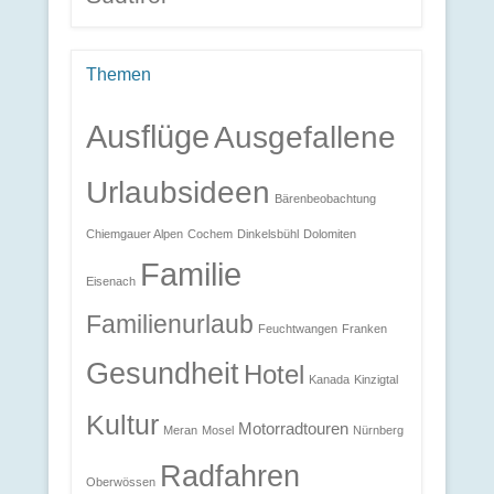
Themen
Ausflüge
Ausgefallene
Urlaubsideen
Bärenbeobachtung
Chiemgauer Alpen
Cochem
Dinkelsbühl
Dolomiten
Familie
Eisenach
Familienurlaub
Feuchtwangen
Franken
Gesundheit
Hotel
Kanada
Kinzigtal
Kultur
Motorradtouren
Meran
Mosel
Nürnberg
Radfahren
Oberwössen