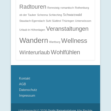
Radtouren
Rennsteig
romantisch
Rothenburg
Schwarzwald
ob der Tauber
Schenna
Schleching
Staudach-Egerndach
Suhl
Südtirol
Thüringen
Unterwössen
Veranstaltungen
Urlaub in Höhenlagen
Wandern
Wellness
Wartburg
Wohlfühlen
Winterurlaub
Kontakt
AGB
Datenschutz
Impressum
Urheberrecht © 2026
Gratis Reisekataloge
Alle Rechte