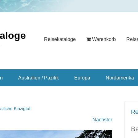
taloge
Reisekataloge
Warenkorb
Reis
E
en
Australien / Pazifik
Europa
Nordamerika
tliche Kinzigtal
Re
Nächster
Ba