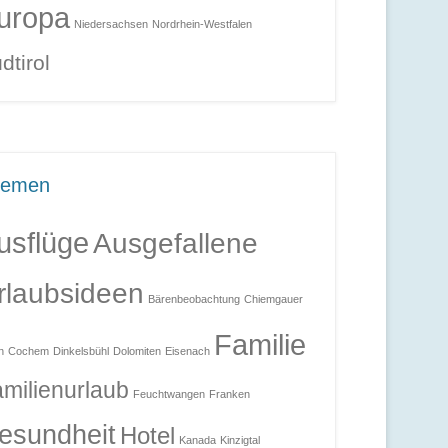
uropa
Niedersachsen
Nordrhein-Westfalen
dtirol
hemen
usflüge
Ausgefallene
rlaubsideen
Bärenbeobachtung
Chiemgauer
Familie
n
Cochem
Dinkelsbühl
Dolomiten
Eisenach
milienurlaub
Feuchtwangen
Franken
esundheit
Hotel
Kanada
Kinzigtal