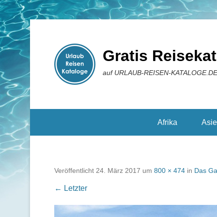
Gratis Reiseka
auf URLAUB-REISEN-KATALOGE.D
Reisekataloge
Afrika
Asi
Veröffentlicht
24. März 2017
um
800 × 474
in
Das Gas
← Letzter