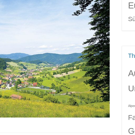
E
Sü
T
A
U
Alpe
Fa
G