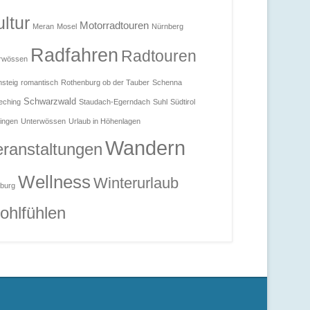
ltur
Motorradtouren
Meran
Mosel
Nürnberg
Radfahren
Radtouren
rwössen
steig
romantisch
Rothenburg ob der Tauber
Schenna
Schwarzwald
eching
Staudach-Egerndach
Suhl
Südtirol
ingen
Unterwössen
Urlaub in Höhenlagen
Wandern
ranstaltungen
Wellness
Winterurlaub
burg
ohlfühlen