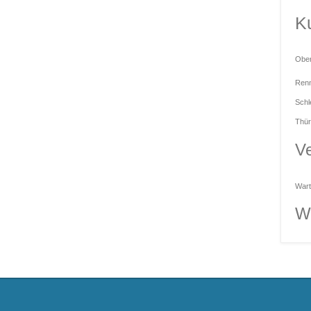
Ku
Obe
Renn
Schl
Thür
Ve
Wart
W