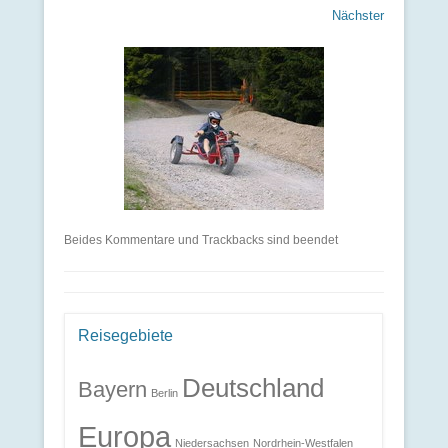
Nächster
Beides Kommentare und Trackbacks sind beendet
Reisegebiete
Deutschland
Bayern
Berlin
Europa
Niedersachsen
Nordrhein-Westfalen