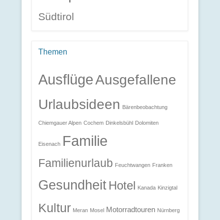
Südtirol
Themen
Ausflüge
Ausgefallene
Urlaubsideen
Bärenbeobachtung
Chiemgauer Alpen
Cochem
Dinkelsbühl
Dolomiten
Familie
Eisenach
Familienurlaub
Feuchtwangen
Franken
Gesundheit
Hotel
Kanada
Kinzigtal
Kultur
Motorradtouren
Meran
Mosel
Nürnberg