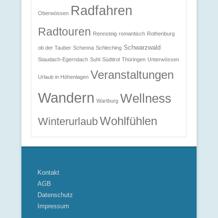
Radfahren
Oberwössen
Radtouren
Rennsteig
romantisch
Rothenburg
Schwarzwald
ob der Tauber
Schenna
Schleching
Staudach-Egerndach
Suhl
Südtirol
Thüringen
Unterwössen
Veranstaltungen
Urlaub in Höhenlagen
Wandern
Wellness
Wartburg
Wohlfühlen
Winterurlaub
Kontakt
AGB
Datenschutz
Impressum