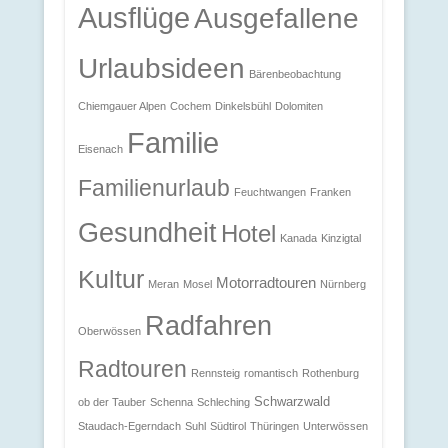
Ausflüge
Ausgefallene
Urlaubsideen
Bärenbeobachtung
Chiemgauer Alpen
Cochem
Dinkelsbühl
Dolomiten
Familie
Eisenach
Familienurlaub
Feuchtwangen
Franken
Gesundheit
Hotel
Kanada
Kinzigtal
Kultur
Motorradtouren
Meran
Mosel
Nürnberg
Radfahren
Oberwössen
Radtouren
Rennsteig
romantisch
Rothenburg
Schwarzwald
ob der Tauber
Schenna
Schleching
Staudach-Egerndach
Suhl
Südtirol
Thüringen
Unterwössen