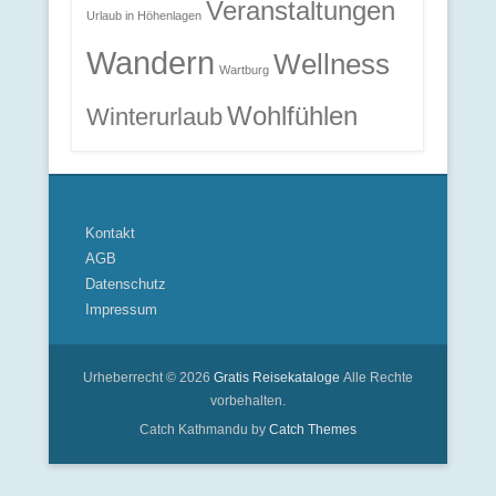
Veranstaltungen
Urlaub in Höhenlagen
Wandern
Wellness
Wartburg
Wohlfühlen
Winterurlaub
Kontakt
AGB
Datenschutz
Impressum
Urheberrecht © 2026
Gratis Reisekataloge
Alle Rechte
vorbehalten.
Catch Kathmandu by
Catch Themes