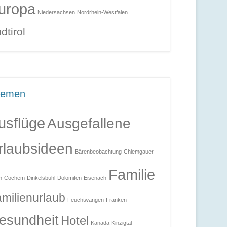
uropa
Niedersachsen
Nordrhein-Westfalen
dtirol
hemen
usflüge
Ausgefallene
rlaubsideen
Bärenbeobachtung
Chiemgauer
Familie
n
Cochem
Dinkelsbühl
Dolomiten
Eisenach
milienurlaub
Feuchtwangen
Franken
esundheit
Hotel
Kanada
Kinzigtal