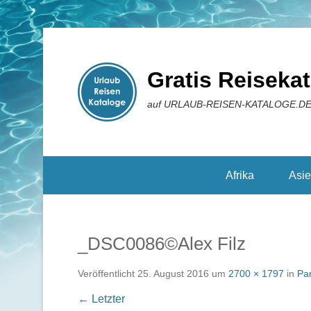
Gratis Reiseka
auf URLAUB-REISEN-KATALOGE.D
Reisekataloge
Afrika
Asi
_DSC0086©Alex Filz
Veröffentlicht
25. August 2016
um
2700 × 1797
in
Par
← Letzter