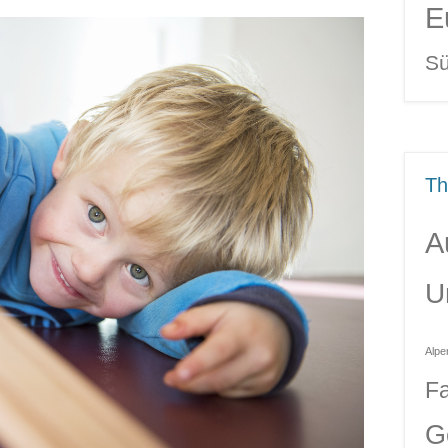
E
Sü
T
A
U
Alpe
Fa
G