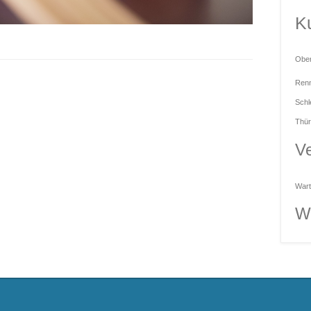
Ku
Obe
Renn
Schl
Thür
Ve
Wart
W