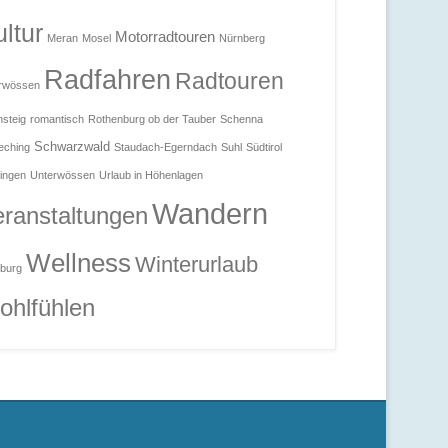
ltur
Motorradtouren
Meran
Mosel
Nürnberg
Radfahren
Radtouren
rwössen
steig
romantisch
Rothenburg ob der Tauber
Schenna
Schwarzwald
eching
Staudach-Egerndach
Suhl
Südtirol
ingen
Unterwössen
Urlaub in Höhenlagen
Wandern
ranstaltungen
Wellness
Winterurlaub
burg
ohlfühlen