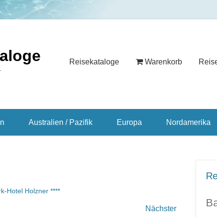
taloge
Reisekataloge
Warenkorb
Reis
E
en
Australien / Pazifik
Europa
Nordamerika
Re
k-Hotel Holzner ****
Ba
Nächster