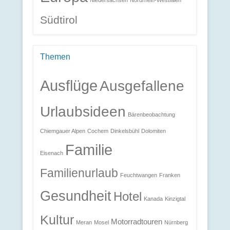
Südtirol
Themen
Ausflüge
Ausgefallene
Urlaubsideen
Bärenbeobachtung
Chiemgauer Alpen
Cochem
Dinkelsbühl
Dolomiten
Familie
Eisenach
Familienurlaub
Feuchtwangen
Franken
Gesundheit
Hotel
Kanada
Kinzigtal
Kultur
Motorradtouren
Meran
Mosel
Nürnberg