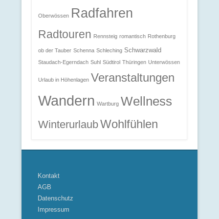
Radfahren
Oberwössen
Radtouren
Rennsteig
romantisch
Rothenburg
Schwarzwald
ob der Tauber
Schenna
Schleching
Staudach-Egerndach
Suhl
Südtirol
Thüringen
Unterwössen
Veranstaltungen
Urlaub in Höhenlagen
Wandern
Wellness
Wartburg
Wohlfühlen
Winterurlaub
Kontakt
AGB
Datenschutz
Impressum