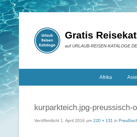
Gratis Reiseka
auf URLAUB-REISEN-KATALOGE.D
Reisekataloge
Afrika
Asi
kurparkteich.jpg-preussisch-o
Veröffentlicht
1. April 2016
um
220 × 131
in
Preußisch