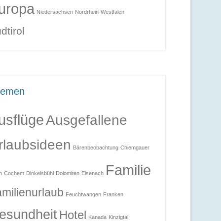
uropa
Niedersachsen
Nordrhein-Westfalen
dtirol
hemen
usflüge
Ausgefallene
rlaubsideen
Bärenbeobachtung
Chiemgauer
Familie
n
Cochem
Dinkelsbühl
Dolomiten
Eisenach
milienurlaub
Feuchtwangen
Franken
esundheit
Hotel
Kanada
Kinzigtal