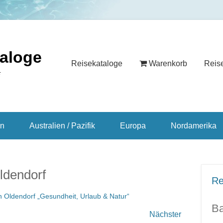
taloge
Reisekataloge
Warenkorb
Reis
E
en
Australien / Pazifik
Europa
Nordamerika
ldendorf
Re
 Oldendorf „Gesundheit, Urlaub & Natur“
Ba
Nächster