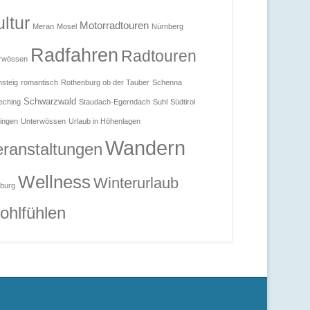
ltur
Motorradtouren
Meran
Mosel
Nürnberg
Radfahren
Radtouren
rwössen
steig
romantisch
Rothenburg ob der Tauber
Schenna
Schwarzwald
eching
Staudach-Egerndach
Suhl
Südtirol
ingen
Unterwössen
Urlaub in Höhenlagen
Wandern
ranstaltungen
Wellness
Winterurlaub
burg
ohlfühlen