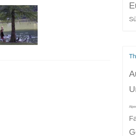
E
Sü
T
A
U
Alpe
Fa
G