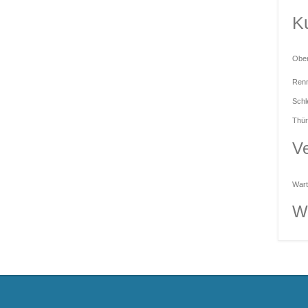
Ku
Obe
Renn
Schl
Thür
Ve
Wart
W