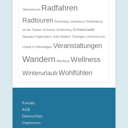
Radfahren
Oberwössen
Radtouren
Rennsteig
romantisch
Rothenburg
Schwarzwald
ob der Tauber
Schenna
Schleching
Staudach-Egerndach
Suhl
Südtirol
Thüringen
Unterwössen
Veranstaltungen
Urlaub in Höhenlagen
Wandern
Wellness
Wartburg
Wohlfühlen
Winterurlaub
Kontakt
AGB
Datenschutz
Impressum