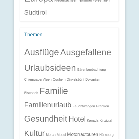
Niedersachsen
Nordrhein-Westfalen
Südtirol
Themen
Ausflüge
Ausgefallene
Urlaubsideen
Bärenbeobachtung
Chiemgauer Alpen
Cochem
Dinkelsbühl
Dolomiten
Familie
Eisenach
Familienurlaub
Feuchtwangen
Franken
Gesundheit
Hotel
Kanada
Kinzigtal
Kultur
Motorradtouren
Meran
Mosel
Nürnberg