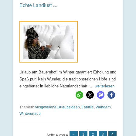
Echte Landlust …
Urlaub am Bauernhof im Winter garantiert Erholung und
Spaß pur! Kein Wunder, die traditionsreichen Höfe sind
eingebettet in liebliche Naturlandschaft. ...
weiterlesen
Themen:
Ausgefallene Urlaubsideen
,
Familie
,
Wandern
,
Winterurlaub
«
1
2
3
4
Seite 4 von 4