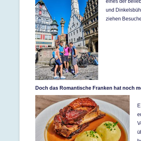
eines der belie
und Dinkelsbühl
ziehen Besucher
Doch das Romantische Franken hat noch me
E
e
V
ü
h