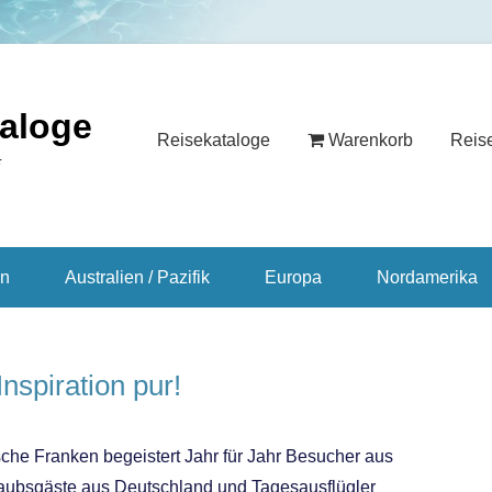
taloge
Reisekataloge
Warenkorb
Reis
E
en
Australien / Pazifik
Europa
Nordamerika
spiration pur!
he Franken begeistert Jahr für Jahr Besucher aus
rlaubsgäste aus Deutschland und Tagesausflügler