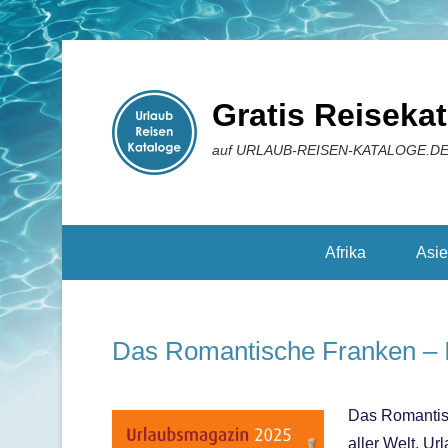
Gratis Reiseka
auf URLAUB-REISEN-KATALOGE.D
Reisekataloge
Afrika
Asi
Das Romantische Franken – In
Das Romantisc
aller Welt, U