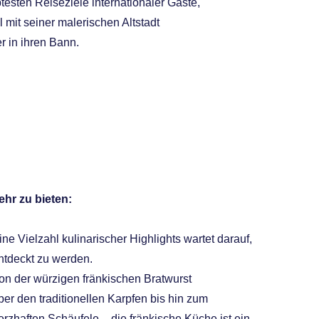
btesten Reiseziele internationaler Gäste,
 mit seiner malerischen Altstadt
 in ihren Bann.
hr zu bieten:
ine Vielzahl kulinarischer Highlights wartet darauf,
ntdeckt zu werden.
on der würzigen fränkischen Bratwurst
ber den traditionellen Karpfen bis hin zum
erzhaften Schäufele – die fränkische Küche ist ein