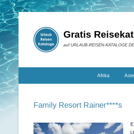
Gratis Reiseka
auf URLAUB-REISEN-KATALOGE.D
Reisekataloge
Afrika
Asi
Family Resort Rainer****s
E
U