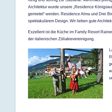
Architektur wurde unsere „Residence Königswar
gemietet“ werden. Residence Alma und Drei Bir
spektakulärem Design. Wir lieben gute Architekt
Exzellent ist die Küche im Family Resort Rainer,
der italienischen Zöliakievereinigung.
L
R
g
w
u