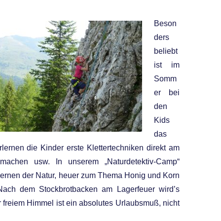
Beson
ders
beliebt
ist im
Somm
er bei
den
Kids
das
rlernen die Kinder erste Klettertechniken direkt am
 machen usw. In unserem „Naturdetektiv-Camp“
ernen der Natur, heuer zum Thema Honig und Korn
 Nach dem Stockbrotbacken am Lagerfeuer wird’s
 freiem Himmel ist ein absolutes Urlaubsmuß, nicht