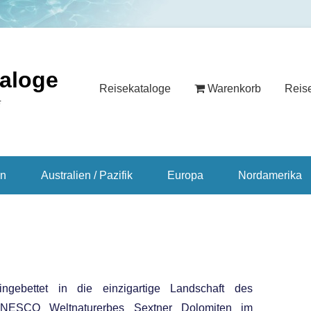
taloge
Reisekataloge
Warenkorb
Reis
E
en
Australien / Pazifik
Europa
Nordamerika
ingebettet in die einzigartige Landschaft des
NESCO Weltnaturerbes Sextner Dolomiten im