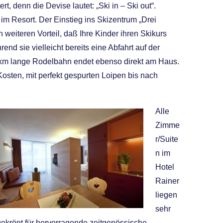
iert, denn die Devise lautet: „Ski in – Ski out“.
r im Resort. Der Einstieg ins Skizentrum „Drei
n weiteren Vorteil, daß Ihre Kinder ihren Skikurs
 sie vielleicht bereits eine Abfahrt auf der
e 5 km lange Rodelbahn endet ebenso direkt am Haus.
osten, mit perfekt gespurten Loipen bis nach
Alle
Zimme
r/Suite
n im
Hotel
Rainer
liegen
sehr
gekrönt für hervorragende zeitgenössische