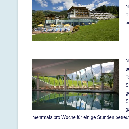
N
R
a
N
a
R
S
g
S
g
mehrmals pro Woche für einige Stunden betreut