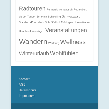
Radtouren
Rennsteig
romantisch
Rothenburg
Schwarzwald
ob der Tauber
Schenna
Schleching
Staudach-Egerndach
Suhl
Südtirol
Thüringen
Unterwössen
Veranstaltungen
Urlaub in Höhenlagen
Wandern
Wellness
Wartburg
Wohlfühlen
Winterurlaub
Kontakt
AGB
Datenschutz
Impressum