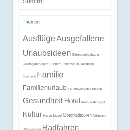
Südtirol
Themen
Ausflüge
Ausgefallene
Urlaubsideen
Bärenbeobachtung
Chiemgauer Alpen
Cochem
Dinkelsbühl
Dolomiten
Familie
Eisenach
Familienurlaub
Feuchtwangen
Franken
Gesundheit
Hotel
Kanada
Kinzigtal
Kultur
Motorradtouren
Meran
Mosel
Nürnberg
Radfahren
Oberwössen