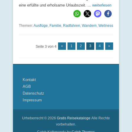
eine erfüllte und erholsame Urlaubszeit. ...
weiterlesen
Themen:
Ausflüge
,
Familie
,
Radfahren
,
Wandern
,
Wellness
«
1
2
3
4
»
Seite 3 von 4
Beitrags Übersicht
Kontakt
AGB
Datenschutz
Impressum
Urheberrecht © 2026
Gratis Reisekataloge
Alle Rechte
vorbehalten.
Catch Kathmandu by
Catch Themes